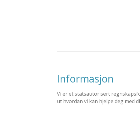
Gå
til
hovedinnhold
Informasjon
Vi er et statsautorisert regnskaps
ut hvordan vi kan hjelpe deg med 